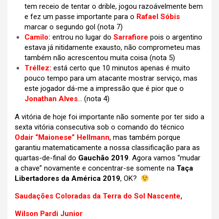
tem receio de tentar o drible, jogou razoávelmente bem
e fez um passe importante para o
Rafael Sóbis
marcar o segundo gol (nota 7)
Camilo:
entrou no lugar do
Sarrafiore
pois o argentino
estava já nitidamente exausto, não comprometeu mas
também não acrescentou muita coisa (nota 5)
Tréllez:
está certo que 10 minutos apenas é muito
pouco tempo para um atacante mostrar serviço, mas
este jogador dá-me a impressão que é pior que o
Jonathan Alves
… (nota 4)
A vitória de hoje foi importante não somente por ter sido a
sexta vitória consecutiva sob o comando do técnico
Odair “Maionese” Hellmann
, mas também porque
garantiu matematicamente a nossa classificação para as
quartas-de-final do
Gauchão 2019
. Agora vamos “mudar
a chave” novamente e concentrar-se somente na
Taça
Libertadores da América 2019
, OK?
Saudações Coloradas da Terra do Sol Nascente,
Wilson Pardi Junior