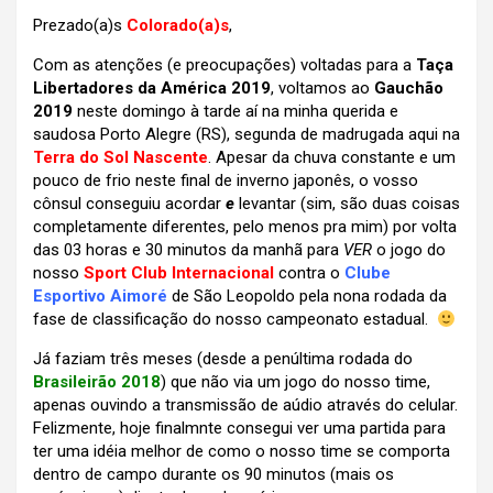
Prezado(a)s
Colorado(a)s
,
Com as atenções (e preocupações) voltadas para a
Taça
Libertadores da América 2019
, voltamos ao
Gauchão
2019
neste domingo à tarde aí na minha querida e
saudosa Porto Alegre (RS), segunda de madrugada aqui na
Terra do Sol Nascente
. Apesar da chuva constante e um
pouco de frio neste final de inverno japonês, o vosso
cônsul conseguiu acordar
e
levantar (sim, são duas coisas
completamente diferentes, pelo menos pra mim) por volta
das 03 horas e 30 minutos da manhã para
VER
o jogo do
nosso
Sport Club Internacional
contra o
Clube
Esportivo Aimoré
de São Leopoldo pela nona rodada da
fase de classificação do nosso campeonato estadual.
Já faziam três meses (desde a penúltima rodada do
Brasileirão 2018
) que não via um jogo do nosso time,
apenas ouvindo a transmissão de aúdio através do celular.
Felizmente, hoje finalmnte consegui ver uma partida para
ter uma idéia melhor de como o nosso time se comporta
dentro de campo durante os 90 minutos (mais os