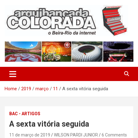
Skip
to
content
O Beira-Rio da Internet
Arquibancada Colorada
Home
2019
março
11
A sexta vitória seguida
BAC - ARTIGOS
A sexta vitória seguida
11 de março de 2019
WILSON PARDI JUNIOR
6 Comments