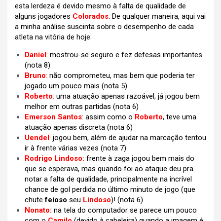
esta lerdeza é devido mesmo à falta de qualidade de
alguns jogadores
Colorados
. De qualquer maneira, aqui vai
a minha análise suscinta sobre o desempenho de cada
atleta na vitória de hoje:
Daniel
:
mostrou-se seguro e fez defesas importantes
(nota 8)
Bruno
:
não comprometeu, mas bem que poderia ter
jogado um pouco mais (nota 5)
Roberto
:
uma atuação apenas razoável, já jogou bem
melhor em outras partidas (nota 6)
Emerson Santos
:
assim como o
Roberto
, teve uma
atuação apenas discreta (nota 6)
Uendel
:
jogou bem, além de ajudar na marcação tentou
ir à frente várias vezes (nota 7)
Rodrigo Lindoso:
frente à zaga jogou bem mais do
que se esperava, mas quando foi ao ataque deu pra
notar a falta de qualidade, principalmente na incrível
chance de gol perdida no último minuto de jogo (que
chute
feioso
seu
Lindoso
)
! (nota 6)
Nonato:
na tela do computador se parece um pouco
com o
Camilo
(devido à cabeleira) quando a imagem é