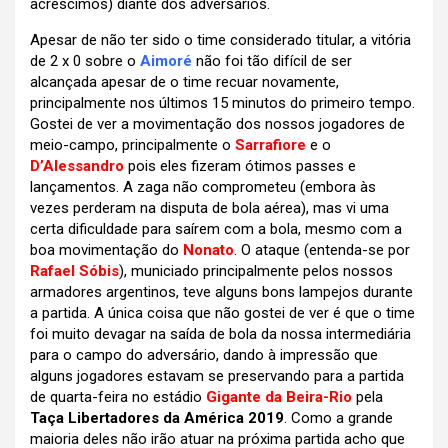
acréscimos) diante dos adversários.
Apesar de não ter sido o time considerado titular, a vitória
de 2 x 0 sobre o
Aimoré
não foi tão difícil de ser
alcançada apesar de o time recuar novamente,
principalmente nos últimos 15 minutos do primeiro tempo.
Gostei de ver a movimentação dos nossos jogadores de
meio-campo, principalmente o
Sarrafiore
e o
D’Alessandro
pois eles fizeram ótimos passes e
lançamentos. A zaga não comprometeu (embora às
vezes perderam na disputa de bola aérea), mas vi uma
certa dificuldade para saírem com a bola, mesmo com a
boa movimentação do
Nonato
. O ataque (entenda-se por
Rafael Sóbis
), municiado principalmente pelos nossos
armadores argentinos, teve alguns bons lampejos durante
a partida. A única coisa que não gostei de ver é que o time
foi muito devagar na saída de bola da nossa intermediária
para o campo do adversário, dando à impressão que
alguns jogadores estavam se preservando para a partida
de quarta-feira no estádio
Gigante da Beira-Rio
pela
Taça Libertadores da América 2019
. Como a grande
maioria deles não irão atuar na próxima partida acho que