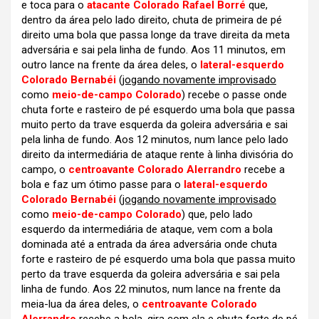
e toca para o
atacante Colorado Rafael Borré
que,
dentro da área pelo lado direito, chuta de primeira de pé
direito uma bola que passa longe da trave direita da meta
adversária e sai pela linha de fundo. Aos 11 minutos, em
outro lance na frente da área deles, o
lateral-esquerdo
Colorado Bernabéi
(
jogando novamente improvisado
como
meio-de-campo Colorado
) recebe o passe onde
chuta forte e rasteiro de pé esquerdo uma bola que passa
muito perto da trave esquerda da goleira adversária e sai
pela linha de fundo. Aos 12 minutos, num lance pelo lado
direito da intermediária de ataque rente à linha divisória do
campo, o
centroavante Colorado Alerrandro
recebe a
bola e faz um ótimo passe para o
lateral-esquerdo
Colorado Bernabéi
(
jogando novamente improvisado
como
meio-de-campo Colorado
) que, pelo lado
esquerdo da intermediária de ataque, vem com a bola
dominada até a entrada da área adversária onde chuta
forte e rasteiro de pé esquerdo uma bola que passa muito
perto da trave esquerda da goleira adversária e sai pela
linha de fundo. Aos 22 minutos, num lance na frente da
meia-lua da área deles, o
centroavante Colorado