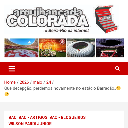
Skip
to
content
O Beira-Rio da Internet
Arquibancada Colorada
Home
2026
maio
24
Que decepção, perdemos novamente no estádio Barradão..
BAC
BAC - ARTIGOS
BAC - BLOGUEIROS
WILSON PARDI JUNIOR