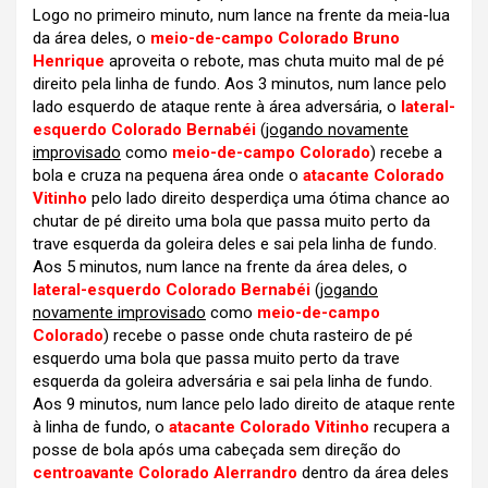
Logo no primeiro minuto, num lance na frente da meia-lua
da área deles, o
meio-de-campo Colorado Bruno
Henrique
aproveita o rebote, mas chuta muito mal de pé
direito pela linha de fundo. Aos 3 minutos, num lance pelo
lado esquerdo de ataque rente à área adversária, o
lateral-
esquerdo Colorado Bernabéi
(
jogando novamente
improvisado
como
meio-de-campo Colorado
) recebe a
bola e cruza na pequena área onde o
atacante Colorado
Vitinho
pelo lado direito desperdiça uma ótima chance ao
chutar de pé direito uma bola que passa muito perto da
trave esquerda da goleira deles e sai pela linha de fundo.
Aos 5 minutos, num lance na frente da área deles, o
lateral-esquerdo Colorado Bernabéi
(
jogando
novamente improvisado
como
meio-de-campo
Colorado
) recebe o passe onde chuta rasteiro de pé
esquerdo uma bola que passa muito perto da trave
esquerda da goleira adversária e sai pela linha de fundo.
Aos 9 minutos, num lance pelo lado direito de ataque rente
à linha de fundo, o
atacante Colorado Vitinho
recupera a
posse de bola após uma cabeçada sem direção do
centroavante Colorado Alerrandro
dentro da área deles