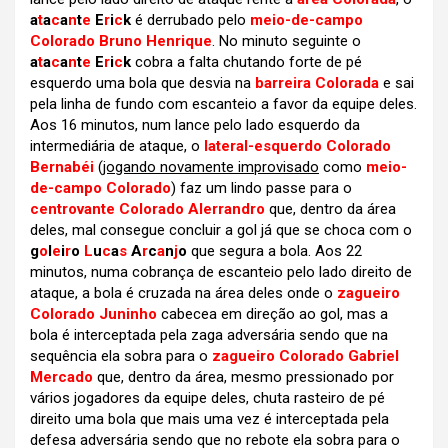
a
t
a
c
a
n
t
e
E
r
i
c
k
é derrubado pelo
meio-de-campo
Colorado Bruno Henrique
. No minuto seguinte o
a
t
a
c
a
n
t
e
E
r
i
c
k
cobra a falta chutando forte de pé
esquerdo uma bola que desvia na
barreira Colorada
e sai
pela linha de fundo com escanteio a favor da equipe deles.
Aos 16 minutos, num lance pelo lado esquerdo da
intermediária de ataque, o
lateral-esquerdo Colorado
Bernabéi
(
jogando novamente improvisado
como
meio-
de-campo Colorado
) faz um lindo passe para o
centrovante Colorado Alerrandro
que, dentro da área
deles, mal consegue concluir a gol já que se choca com o
g
o
l
e
i
r
o
L
u
c
a
s
A
r
c
a
n
j
o
que segura a bola. Aos 22
minutos, numa cobrança de escanteio pelo lado direito de
ataque, a bola é cruzada na área deles onde o
zagueiro
Colorado Juninho
cabecea em direção ao gol, mas a
bola é interceptada pela zaga adversária sendo que na
sequência ela sobra para o
zagueiro Colorado Gabriel
Mercado
que, dentro da área, mesmo pressionado por
vários jogadores da equipe deles, chuta rasteiro de pé
direito uma bola que mais uma vez é interceptada pela
defesa adversária sendo que no rebote ela sobra para o