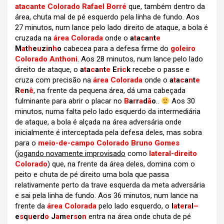
atacante Colorado Rafael Borré
que, também dentro da
área, chuta mal de pé esquerdo pela linha de fundo. Aos
27 minutos, num lance pelo lado direito de ataque, a bola é
cruzada na
área Colorada
onde o
a
t
a
c
a
n
t
e
M
a
t
h
e
u
z
i
n
h
o
cabecea para a defesa firme do
goleiro
Colorado Anthoni
. Aos 28 minutos, num lance pelo lado
direito de ataque, o
a
t
a
c
a
n
t
e
E
r
i
c
k
recebe o passe e
cruza com precisão na
área Colorada
onde o
a
t
a
c
a
n
t
e
R
e
n
ê
, na frente da pequena área, dá uma cabeçada
fulminante para abrir o placar no
B
a
r
r
a
d
ã
o
..
Aos 30
minutos, numa falta pelo lado esquerdo da intermediária
de ataque, a bola é alçada na área adversária onde
inicialmente é interceptada pela defesa deles, mas sobra
para o
meio-de-campo Colorado Bruno Gomes
(
jogando novamente improvisado
como
lateral-direito
Colorado
) que, na frente da área deles, domina com o
peito e chuta de pé direito uma bola que passa
relativamente perto da trave esquerda da meta adversária
e sai pela linha de fundo. Aos 36 minutos, num lance na
frente da
área Colorada
pelo lado esquerdo, o
l
a
t
e
r
a
l
–
e
s
q
u
e
r
d
o
J
a
m
e
r
s
o
n
entra na área onde chuta de pé