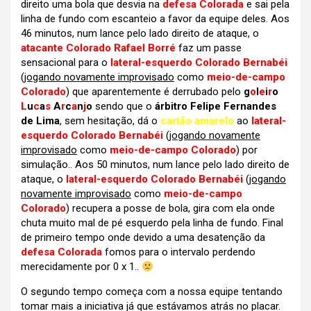
direito uma bola que desvia na
defesa Colorada
e sai pela
linha de fundo com escanteio a favor da equipe deles. Aos
46 minutos, num lance pelo lado direito de ataque, o
atacante Colorado Rafael Borré
f
az um passe
sensacional para o
lateral-esquerdo Colorado Bernabéi
(
jogando novamente improvisado
como
meio-de-campo
Colorado
) que aparentemente é derrubado pelo
g
o
l
e
i
r
o
L
u
c
a
s
A
r
c
a
n
j
o
sendo que o
árbitro Felipe Fernandes
de Lima
, sem hesitação, dá o
cartão amarelo
ao
lateral-
esquerdo Colorado Bernabéi
(
jogando novamente
improvisado
como
meio-de-campo Colorado
) por
simulação.. Aos 50 minutos, num lance pelo lado direito de
ataque, o
lateral-esquerdo Colorado Bernabéi
(
jogando
novamente improvisado
como
meio-de-campo
Colorado
) recupera a posse de bola, gira com ela onde
chuta muito mal de pé esquerdo pela linha de fundo. Final
de primeiro tempo onde devido a uma desatenção da
defesa Colorada
fomos para o intervalo perdendo
merecidamente por 0 x 1..
O segundo tempo começa com a nossa equipe tentando
tomar mais a iniciativa já que estávamos atrás no placar.