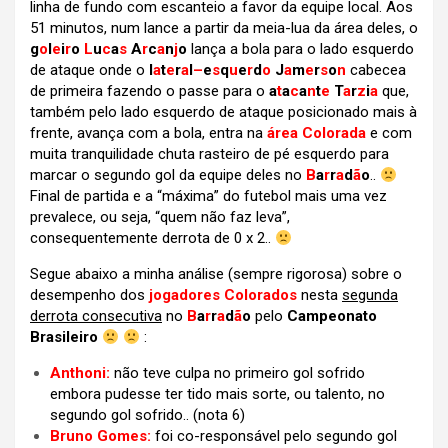
linha de fundo com escanteio a favor da equipe local. Aos
51 minutos, num lance a partir da meia-lua da área deles, o
g
o
l
e
i
r
o
L
u
c
a
s
A
r
c
a
n
j
o
lança a bola para o lado esquerdo
de ataque onde o
l
a
t
e
r
a
l
–
e
s
q
u
e
r
d
o
J
a
m
e
r
s
o
n
cabecea
de primeira fazendo o passe para o
a
t
a
c
a
n
t
e
T
a
r
z
i
a
que,
também pelo lado esquerdo de ataque posicionado mais à
frente, avança com a bola, entra na
área Colorada
e com
muita tranquilidade chuta rasteiro de pé esquerdo para
marcar o segundo gol da equipe deles no
B
a
r
r
a
d
ã
o
..
Final de partida e a “máxima” do futebol mais uma vez
prevalece, ou seja, “quem não faz leva”,
consequentemente derrota de 0 x 2..
Segue abaixo a minha análise (sempre rigorosa) sobre o
desempenho dos
jogadores Colorados
nesta
segunda
derrota consecutiva
no
B
a
r
r
a
d
ã
o
pelo
Campeonato
Brasileiro
:
Anthoni:
não teve culpa no primeiro gol sofrido
embora pudesse ter tido mais sorte, ou talento, no
segundo gol sofrido.. (nota 6)
Bruno Gomes:
foi co-responsável pelo segundo gol