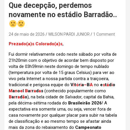
Que decepção, perdemos
novamente no estádio Barradão..
24 de maio de 2026
WILSON PARDI JUNIOR
1 Comment
Prezado(a)s Colorado(a)s
,
Fui dormir relativamente cedo neste sábado por volta de
21h20min com o objetivo de acordar bem disposto por
volta de 03h59min neste domingo de tempo nublado
(temperatura por volta de 15 graus Celsius) para ver ao
vivo pela Internet a nossa partida contra a traiçoeira,
tradicional e perigosa equipe do
V
i
t
ó
r
i
a
–
B
A
no
e
s
t
á
d
i
o
M
a
n
o
e
l
B
a
r
r
a
d
a
s
(conhecido popularmente como
B
a
r
r
a
d
ã
o
), na bela cidade de
Salvador
, capital da Bahia,
pela décima-sétima rodada do
Brasileirão 2026
! A
expectativa era somente uma, ou seja, vencer fora de
casa novamente por qualquer placar para subir na tabela
de classificação e ao mesmo tempo se afastar ainda
mais da zona do rebaixamento do
Campeonato