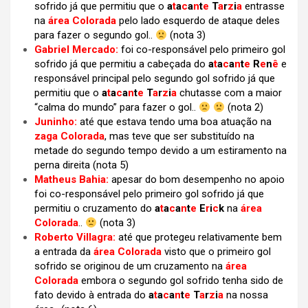
sofrido já que permitiu que o
a
t
a
c
a
n
t
e
T
a
r
z
i
a
entrasse
na
área Colorada
pelo lado esquerdo de ataque deles
para fazer o segundo gol..
(nota 3)
Gabriel Mercado:
foi co-responsável pelo primeiro gol
sofrido já que permitiu a cabeçada do
a
t
a
c
a
n
t
e
R
e
n
ê
e
responsável principal pelo segundo gol sofrido já que
permitiu que o
a
t
a
c
a
n
t
e
T
a
r
z
i
a
chutasse com a maior
“calma do mundo” para fazer o gol..
(nota 2)
Juninho:
até que estava tendo uma boa atuação na
zaga Colorada
, mas teve que ser substituído na
metade do segundo tempo devido a um estiramento na
perna direita (nota 5)
Matheus Bahia:
apesar do bom desempenho no apoio
foi co-responsável pelo primeiro gol sofrido já que
permitiu o cruzamento do
a
t
a
c
a
n
t
e
E
r
i
c
k
na
área
Colorada
..
(nota 3)
Roberto Villagra:
até que protegeu relativamente bem
a entrada da
área Colorada
visto que o primeiro gol
sofrido se originou de um cruzamento na
área
Colorada
embora o segundo gol sofrido tenha sido de
fato devido à entrada do
a
t
a
c
a
n
t
e
T
a
r
z
i
a
na nossa