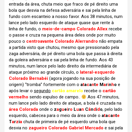
entrada da área, chuta meio que fraco de pé direito uma
bola que desvia na defesa adversária e sai pela linha de
fundo com escanteio a nosso favor. Aos 38 minutos, num
lance pelo lado esquerdo de ataque quase que rente à
linha de fundo, o
meio-de-campo Colorado Allex
recebe
o passe e cruza na pequena área deles onde por muito
pouco o
centroavante Colorado Alerrandro
não empata
a partida visto que chutou, mesmo que pressionado pela
zaga adversária, de pé direito uma bola que passa à direita
da goleira adversária e sai pela linha de fundo. Aos 43
minutos, num lance pelo lado direito da intermediária de
ataque próximo ao grande círculo, o
lateral-esquerdo
Colorado Bernabéi
(agora jogando na sua posição de
origem) “tromba” fortemente com o
a
t
a
c
a
n
t
e
M
a
r
i
n
h
o
e
após levar o
segundo
cartão amarelo
recebe o
cartão
vermelho
sendo expulso de campo..
Aos 47 minutos,
num lance pelo lado direito de ataque, a bola é cruzada na
área Colorada
onde o
z
a
g
u
e
i
r
o
L
u
a
n
C
â
n
d
i
d
o
, pelo lado
esquerdo, cabecea para o meio da área onde o
a
t
a
c
a
n
t
e
T
a
r
z
i
a
chuta de primeira de pé esquerdo uma bola que
desvia no
zagueiro Colorado Gabriel Mercado
e sai pela