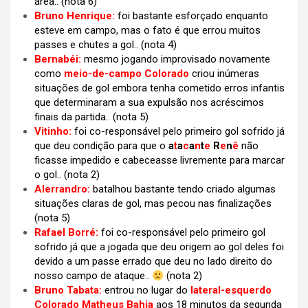
área..
(nota 6)
Bruno Henrique:
foi bastante esforçado enquanto
esteve em campo, mas o fato é que errou muitos
passes e chutes a gol..
(nota 4)
Bernabéi:
mesmo jogando improvisado novamente
como
meio-de-campo Colorado
criou inúmeras
situações de gol embora tenha cometido erros infantis
que determinaram a sua expulsão nos acréscimos
finais da partida.. (nota 5)
Vitinho:
foi co-responsável pelo primeiro gol sofrido já
que deu condição para que o
a
t
a
c
a
n
t
e
R
e
n
ê
não
ficasse impedido e
cabeceasse livremente para marcar
o gol..
(nota 2)
Alerrandro:
batalhou bastante tendo criado algumas
situações claras de gol, mas pecou nas finalizações
(nota 5)
Rafael Borré:
foi co-responsável pelo primeiro gol
sofrido já que a jogada que deu origem ao gol deles foi
devido a um passe errado que deu no lado direito do
nosso campo de ataque..
(nota 2)
Bruno Tabata:
entrou no lugar do
lateral-esquerdo
Colorado Matheus Bahia
aos 18 minutos da segunda