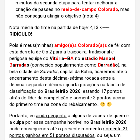
minutos da segunda etapa para tentar melhorar a
criação de passes no
meio-de-campo Colorado
, mas
não conseguiu atingir o objetivo (nota 4)
Nota média do time na partida de hoje: 4,13 <——
RIDÍCULO!
Pois é meus(minhas)
amigo(a)s Colorado(a)s
de fé: com
esta derrota de 0 x 2 para a traiçoeira, tradicional e
perigosa equipe do
V
i
t
ó
r
i
a
–
B
A
no
e
s
t
á
d
i
o
M
a
n
o
e
l
B
a
r
r
a
d
a
s
(conhecido popularmente como
B
a
r
r
a
d
ã
o
), na
bela cidade de
Salvador
, capital da Bahia,
ficaremos até o
encerramento desta décima-sétima rodada entre a
décima-segunda e décima-quarta posições na tabela de
classificação do
Brasileirão 2026
, estando 17 pontos
atrás do líder da competição e somente 3 pontos acima
do primeiro time na zona do rebaixamento..
Portanto, eu
ainda pergunto
a alguns de vocês: de quem é
a culpa por essa campanha horrível no
Brasileirão 2026
onde conseguimos até o presente momento
somente 21
pontos ganhos em 51 pontos disputados
, ou seja, um