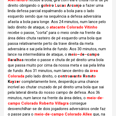
Alerrandro
recebe a bola, gira com ela e chuta forte de pé
direito obrigando o
g
o
l
e
i
r
o
L
u
c
a
s
A
r
c
a
n
j
o
a fazer uma
linda defesa parcial espalmando a bola para o lado
esquerdo sendo que na sequência a defesa adversária
afasta a bola para longe. Aos 24 minutos, num lance pelo
lado direito de ataque, o
atacante Colorado Vitinho
recebe o passe, “corta” para o meio onde na frente da
área deles chuta rasteiro de pé esquerdo uma bola que
passa relativamente perto da trave direita da meta
adversária e sai pela linha de fundo. Aos 30 minutos, num
lance na intermediária de ataque, o
m
e
i
o
–
d
e
–
c
a
m
p
o
B
a
r
a
l
h
a
s
recebe o passe e chuta de pé direito uma bola
que passa muito por cima da nossa meta e sai pela linha
de fundo. Aos 31 minutos, num lance dentro da
área
Colorada
pelo lado direito, o
c
e
n
t
r
o
a
v
a
n
t
e
R
e
n
a
t
o
K
a
y
z
e
r
completamente livre, desperdiça uma chance
incrível ao chutar cruzado de pé direito uma bola que sai
pela lateral direita do nosso campo de defesa. Aos 36
minutos, num lance na frente da área deles, o
meio-de-
campo Colorado Roberto Villagra
consegue
desvenchilhar-se de dois jogadores adversários onde faz
o passe para o
meio-de-campo Colorado Allex
que, na