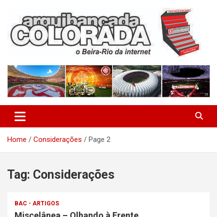
Skip
to
content
O Beira-Rio da Internet
Arquibancada Colorada
Home
Considerações
Page 2
Tag:
Considerações
BAC - ARTIGOS
Miscelânea – Olhando à Frente