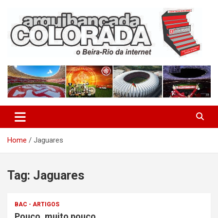
Skip
to
content
O Beira-Rio da Internet
Arquibancada Colorada
Home
Jaguares
Tag:
Jaguares
BAC - ARTIGOS
Pouco, muito pouco